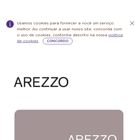
Usamos cookies para fornecer a você um serviço
melhor. Ao continuar a usar nosso site, concorda com
o uso de cookies, conforme descrito na nossa
política
de cookies
CONCORDO
Warning:
Success:
Password
changed
successfully!