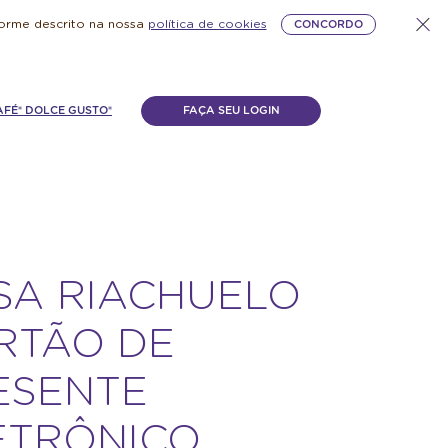
forme descrito na nossa
política de cookies
CONCORDO
AFÉ® DOLCE GUSTO®
FAÇA SEU LOGIN
SA RIACHUELO
RTÃO DE
ESENTE
ETRÔNICO