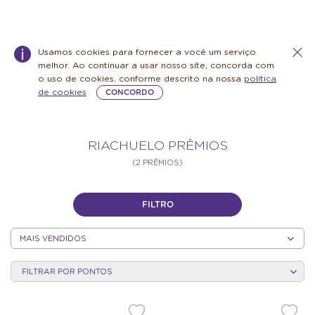
Usamos cookies para fornecer a você um serviço
melhor. Ao continuar a usar nosso site, concorda com
o uso de cookies, conforme descrito na nossa
política
de cookies
CONCORDO
Riachuelo
Warning:
Success:
Password
RIACHUELO PRÊMIOS
changed
(2 PRÊMIOS)
successfully!
Prêmios
FILTRO
CLASSIFICAR
POR
CATEGORIA
CLASSIFICAR
POR
FILTRAR POR PONTOS
CATEGORIA