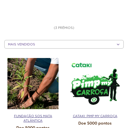
(3 PRÊMIOS)
CLASSIFICAR
POR
CATEGORIA
CLASSIFICAR
POR
CATEGORIA
FUNDAÇÃO SOS MATA
CATAKI: PIMP MY CARROÇA
ATLÂNTICA
Doe 5000 pontos