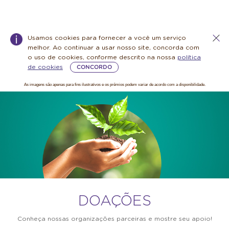
Usamos cookies para fornecer a você um serviço
melhor. Ao continuar a usar nosso site, concorda com
o uso de cookies, conforme descrito na nossa
política
de cookies
CONCORDO
As imagens são apenas para fins ilustrativos e os prêmios podem variar de acordo com a disponibilidade.
DOAÇÕES
Warning:
Success:
Password
changed
successfully!
DOAÇÕES
Conheça nossas organizações parceiras e mostre seu apoio!