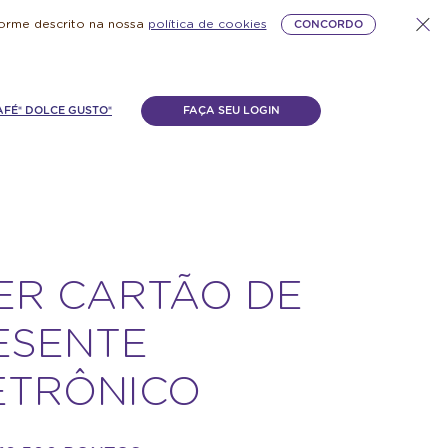
forme descrito na nossa
política de cookies
CONCORDO
AFÉ® DOLCE GUSTO®
FAÇA SEU LOGIN
ER CARTÃO DE
ESENTE
ETRÔNICO