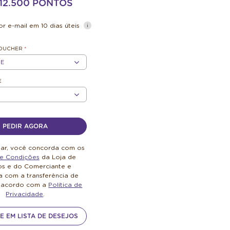
- 12.500 PONTOS
r e-mail em 10 dias úteis
VOUCHER
*
E
E
PEDIR AGORA
uar, você concorda com os
e Condições
da Loja de
os e do Comerciante e
 com a transferência de
 acordo com a
Política de
Privacidade
.
E EM LISTA DE DESEJOS